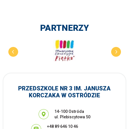
PARTNERZY
PRZEDSZKOLE NR 3 IM. JANUSZA
KORCZAKA W OSTRÓDZIE
Adres pocztowy:
14-100 Ostróda
ul. Plebiscytowa 50
+48 89 646 10 46