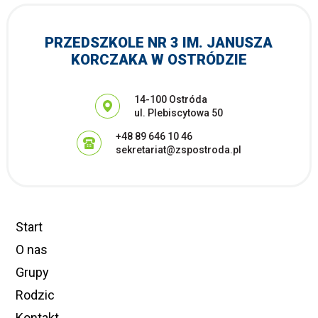
PRZEDSZKOLE NR 3 IM. JANUSZA
KORCZAKA W OSTRÓDZIE
Adres pocztowy:
14-100 Ostróda
ul. Plebiscytowa 50
+48 89 646 10 46
sekretariat@zspostroda.pl
Start
O nas
Grupy
Rodzic
Kontakt