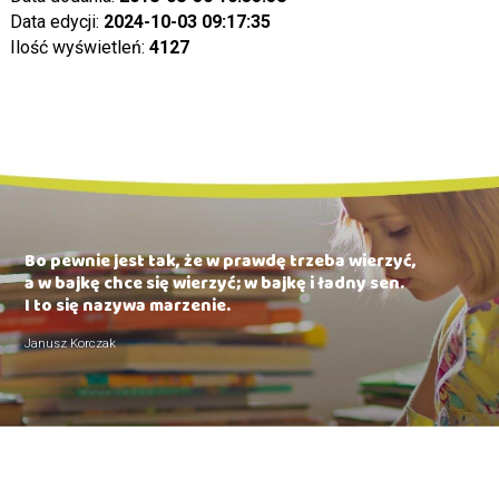
Data edycji:
2024-10-03 09:17:35
Ilość wyświetleń:
4127
Bo pewnie jest tak, że w prawdę trzeba wierzyć,
a w bajkę chce się wierzyć; w bajkę i ładny sen.
I to się nazywa marzenie.
Janusz Korczak