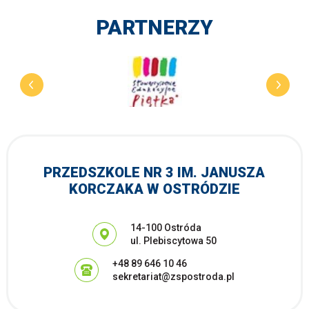
PARTNERZY
PRZEDSZKOLE NR 3 IM. JANUSZA
KORCZAKA W OSTRÓDZIE
Adres pocztowy:
14-100 Ostróda
ul. Plebiscytowa 50
+48 89 646 10 46
sekretariat@zspostroda.pl