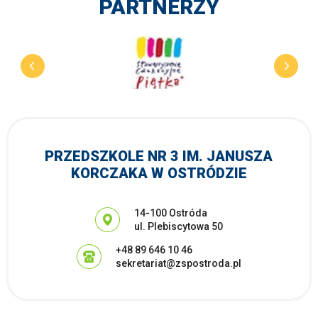
PARTNERZY
PRZEDSZKOLE NR 3 IM. JANUSZA
KORCZAKA W OSTRÓDZIE
Adres pocztowy:
14-100 Ostróda
ul. Plebiscytowa 50
+48 89 646 10 46
sekretariat@zspostroda.pl