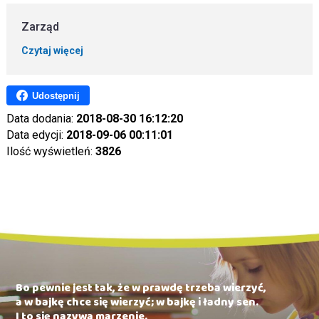
Zarząd
Czytaj więcej
Udostępnij
Data dodania:
2018-08-30 16:12:20
Data edycji:
2018-09-06 00:11:01
Ilość wyświetleń:
3826
Bo pewnie jest tak, że w prawdę trzeba wierzyć,
a w bajkę chce się wierzyć; w bajkę i ładny sen.