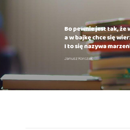
Bo pewnie jest tak, że
a w bajkę chce się wier
I to się nazywa marzen
Janusz Korczak