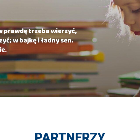
 w prawdę trzeba wierzyć,
zyć; w bajkę i ładny sen.
ie.
PARTNERZY