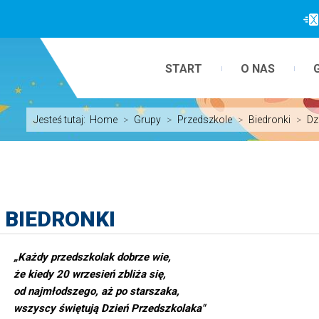
START
O NAS
Jesteś tutaj:
Home
>
Grupy
>
Przedszkole
>
Biedronki
>
Dz
 BIEDRONKI
„Każdy przedszkolak dobrze wie,
że kiedy 20 wrzesień zbliża się,
od najmłodszego, aż po starszaka,
wszyscy świętują Dzień Przedszkolaka"