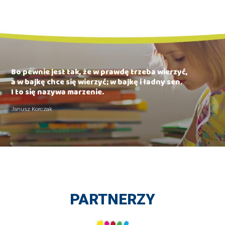
Bo pewnie jest tak, że w prawdę trzeba wierzyć,
a w bajkę chce się wierzyć; w bajkę i ładny sen.
I to się nazywa marzenie.
Janusz Korczak
PARTNERZY