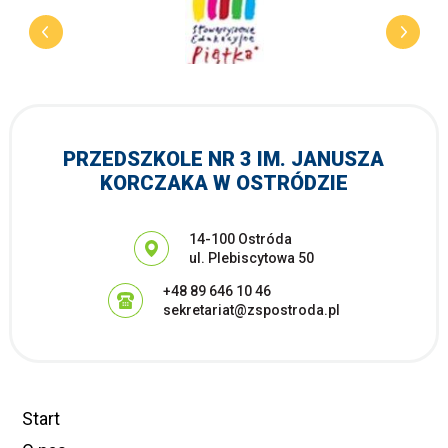
PRZEDSZKOLE NR 3 IM. JANUSZA
KORCZAKA W OSTRÓDZIE
Adres pocztowy:
14-100 Ostróda
ul. Plebiscytowa 50
+48 89 646 10 46
sekretariat@zspostroda.pl
Start