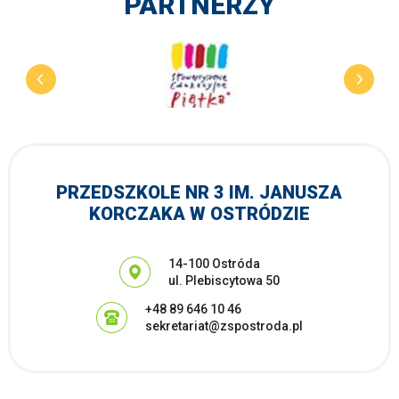
PARTNERZY
PRZEDSZKOLE NR 3 IM. JANUSZA
KORCZAKA W OSTRÓDZIE
Adres pocztowy:
14-100 Ostróda
ul. Plebiscytowa 50
+48 89 646 10 46
sekretariat@zspostroda.pl