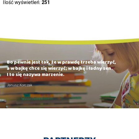
Ilość wyświetleń:
251
Bo pewnie jest tak, że w prawdę trzeba wierzyć,
a w bajkę chce się wierzyć; w bajkę i ładny sen.
I to się nazywa marzenie.
Janusz Korczak