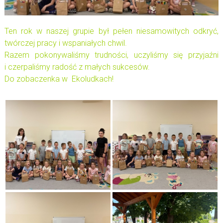
Ten rok w naszej grupie był pełen niesamowitych odkryć,
twórczej pracy i wspaniałych chwil.
Razem pokonywaliśmy trudności, uczyliśmy się przyjaźni
i czerpaliśmy radość z małych sukcesów
.
Do zobaczenka w Ekoludkach!