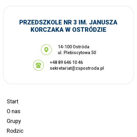
PRZEDSZKOLE NR 3 IM. JANUSZA
KORCZAKA W OSTRÓDZIE
Adres pocztowy:
14-100 Ostróda
ul. Plebiscytowa 50
+48 89 646 10 46
sekretariat@zspostroda.pl
Start
O nas
Grupy
Rodzic