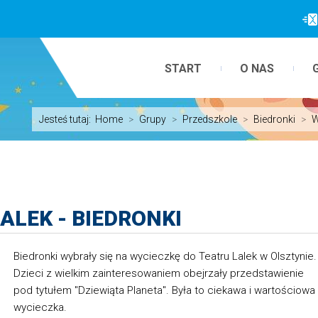
START
O NAS
Jesteś tutaj:
Home
>
Grupy
>
Przedszkole
>
Biedronki
>
W
ALEK - BIEDRONKI
Biedronki wybrały się na wycieczkę do Teatru Lalek w Olsztynie.
Dzieci z wielkim zainteresowaniem obejrzały przedstawienie
pod tytułem "Dziewiąta Planeta". Była to ciekawa i wartościowa
wycieczka.