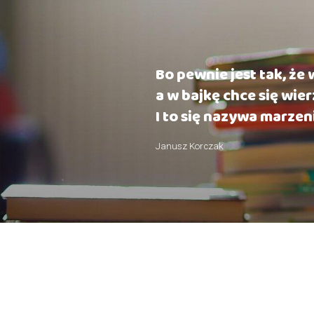
Bo pewnie jest tak, że
a w bajkę chce się wier
I to się nazywa marzen
Janusz Korczak