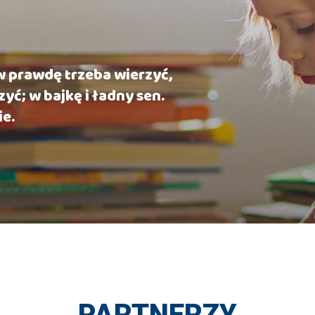
 w prawdę trzeba wierzyć,
zyć; w bajkę i ładny sen.
ie.
PARTNERZY