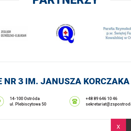
 NR 3 IM. JANUSZA KORCZAKA
Adres pocztowy:
14-100 Ostróda
+48 89 646 10 46
ul. Plebiscytowa 50
sekretariat@zspostrod
x