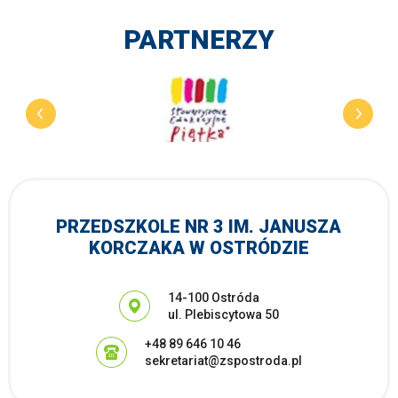
PARTNERZY
PRZEDSZKOLE NR 3 IM. JANUSZA
KORCZAKA W OSTRÓDZIE
Adres pocztowy:
14-100 Ostróda
ul. Plebiscytowa 50
+48 89 646 10 46
sekretariat@zspostroda.pl